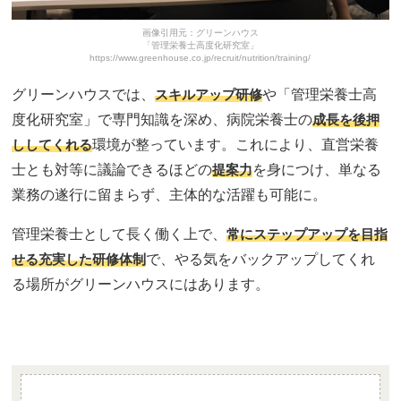
画像引用元：グリーンハウス
「管理栄養士高度化研究室」
https://www.greenhouse.co.jp/recruit/nutrition/training/
グリーンハウスでは、
スキルアップ研修
や「管理栄養士高
度化研究室」で専門知識を深め、病院栄養士の
成長を後押
ししてくれる
環境が整っています。これにより、直営栄養
士とも対等に議論できるほどの
提案力
を身につけ、単なる
業務の遂行に留まらず、主体的な活躍も可能に。
管理栄養士として長く働く上で、
常にステップアップを目指
せる充実した研修体制
で、やる気をバックアップしてくれ
る場所がグリーンハウスにはあります。
監修者メモ