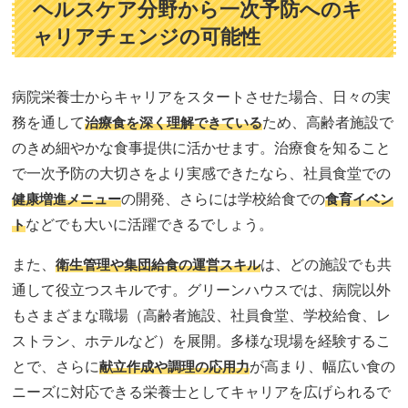
ヘルスケア分野から一次予防へのキ
ャリアチェンジの可能性
病院栄養士からキャリアをスタートさせた場合、日々の実
務を通して
治療食を深く理解できている
ため、高齢者施設で
のきめ細やかな食事提供に活かせます。治療食を知ること
で一次予防の大切さをより実感できたなら、社員食堂での
健康増進メニュー
の開発、さらには学校給食での
食育イベン
ト
などでも大いに活躍できるでしょう。
また、
衛生管理や集団給食の運営スキル
は、どの施設でも共
通して役立つスキルです。グリーンハウスでは、病院以外
もさまざまな職場（高齢者施設、社員食堂、学校給食、レ
ストラン、ホテルなど）を展開。多様な現場を経験するこ
とで、さらに
献立作成や調理の応用力
が高まり、幅広い食の
ニーズに対応できる栄養士としてキャリアを広げられるで