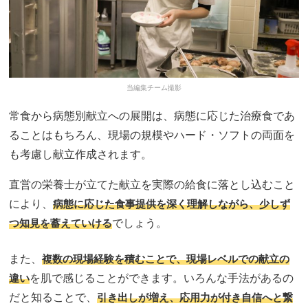
当編集チーム撮影
常食から病態別献立への展開は、病態に応じた治療食であ
ることはもちろん、現場の規模やハード・ソフトの両面を
も考慮し献立作成されます。
直営の栄養士が立てた献立を実際の給食に落とし込むこと
により、
病態に応じた食事提供を深く理解しながら、少しず
つ知見を蓄えていける
でしょう。
また、
複数の現場経験を積むことで、現場レベルでの献立の
違い
を肌で感じることができます。いろんな手法があるの
だと知ることで、
引き出しが増え、応用力が付き自信へと繋