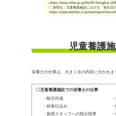
（https://www.mhlw.go.jp/file/05-Shingikai-
※2
.参照元：児童養護施設における「食生活
（https://www.dietitian.or.jp/data/report/fukus
児童養護施
栄養士の仕事は、大きく次の内容に分かれま
〇児童養護施設での栄養士の仕事
・献立作成
・
・給食仕込み
・
・厨房スタッフへの指示指導
・