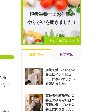
現役栄養士にお仕事の
やりがいを聞きました！
今すぐ確認する！
最新情報
おすすめ
病院で働いている栄
養士にインタビュ
入所
ー。仕事のやりがい
を聞きました。
いない
高齢者介護施設の栄
養士のやりがいは？
実際に働いている栄
養士に聞きました。
型認定