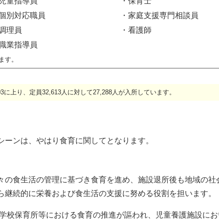
児童指導員
・保育士
個別対応職員
・家庭支援専門相談員
調理員
・看護師
職業指導員
ます。
03に上り、定員32,613人に対して27,288人が入所しています。
シーンは、やはり食育に関してとなります。
々の食生活の管理に基づき食育を進め、施設退所後も地域の社
ら継続的に栄養および食生活の支援に努める役割を担います。
や学校保育所等における食育の推進が謳われ、児童養護施設にお