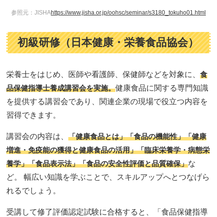
参照元：JISHA
https://www.jisha.or.jp/oohsc/seminar/s3180_tokuho01.html
初級研修（日本健康・栄養食品協会）
栄養士をはじめ、医師や看護師、保健師などを対象に、
食
品保健指導士養成講習会を実施。
健康食品に関する専門知識
を提供する講習会であり、関連企業の現場で役立つ内容を
習得できます。
講習会の内容は、
「健康食品とは」「食品の機能性」「健康
増進・免疫能の獲得と健康食品の活用」「臨床栄養学・病態栄
養学」「食品表示法」「食品の安全性評価と品質確保」
な
ど。 幅広い知識を学ぶことで、スキルアップへとつなげら
れるでしょう。
受講して修了評価認定試験に合格すると、「食品保健指導