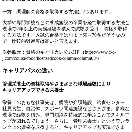
一方、調理師の資格を取得する方法は2つあります。
大学や専門学校などの
養成施設の卒業を経て取得する方法と
現場で2年以上の実務経験を積んで試験を受け、資格を取得
する方法
です。入試の合格率はおよそ60～70％だそうなの
で、比較的難易度は高いと言えます。
※参照元：資格のキャリカレ公式HP （https://www.c-c-
j.com/course/food/licensedcook/column/column03/）
キャリアパスの違い
管理栄養士の資格取得やさまざまな職場経験により
キャリアアップできる栄養士
栄養士のおもな仕事先は、病院や介護施設、給食センター、
社員食堂、自治体、スポーツ関連施設などさまざま。
多様な
現場で経験を積み、専門知識を持続的に学ぶ
ことでスキルア
ップが図れるでしょう。さらに「管理栄養士」というワンラ
ンク上の資格を取得すると、キャリアアップも実現できま