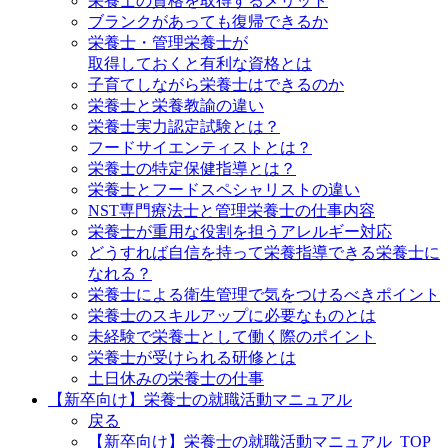
栄養士の資格を取得するメリット
ブランクがあっても復帰できるか
栄養士・管理栄養士が
取得しておくと有利な資格とは
子育てしながら栄養士はできるのか
栄養士と栄養教諭の違い
栄養士実力認定試験とは？
フードサイエンティストとは？
栄養士の特定保健指導とは？
栄養士とフードスペシャリストの違い
NST専門療法士と管理栄養士の仕事内容
栄養士が重用な役割を担うアレルギー対応
どうすれば自信を持って栄養指導できる栄養士に
なれる？
栄養士による衛生管理で気をつけるべきポイント
栄養士のスキルアップに必要なものとは
未経験で栄養士として働く際のポイント
栄養士が受けられる研修とは
土日休みの栄養士の仕事
【新卒向け】栄養士の就職活動マニュアル
戻る
【新卒向け】栄養士の就職活動マニュアル_TOP