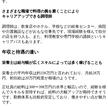
す。
さまざまな職場で料理の腕を磨くことにより
キャリアアップできる調理師
調理師は、飲食店やホテル、学校などの給食センター、病院
や介護施設などがおもな仕事先です。
現場経験を積んで自分
の店を持つ人
も。また、
料理教室や専門学校の講師
というキ
ャリアパスもあります。
年収と待遇の違い
栄養士は給与幅が広くスキルによっては多く稼げることも
栄養士の平均年収は
約336万円
と言われており、月給28万
円、初任給は20万円程度が相場のようです。
正社員の給料は308〜398万円の水準と幅広いので、経験を積
んでスキルを習得すれば、給料の大幅アップが期待できそう
です。
勤務体系も比較的安定しており、働きやすい点が魅力
です。