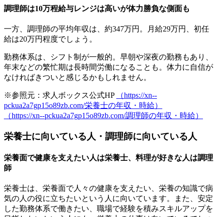
調理師は10万程給与レンジは高いが体力勝負な側面も
一方、調理師の平均年収は、
約347万円。
月給29万円、初任
給は20万円程度でしょう。
勤務体系は、シフト制が一般的。早朝や深夜の勤務もあり、
年末などの繁忙期は長時間労働になることも。
体力に自信が
なければきついと感じる
かもしれません。
※参照元：求人ボックス公式HP
（https://xn--
pckua2a7gp15o89zb.com/栄養士の年収・時給）
（https://xn--pckua2a7gp15o89zb.com/調理師の年収・時給）
栄養士に向いている人・調理師に向いている人
栄養面で健康を支えたい人は栄養士、料理が好きな人は調理
師
栄養士は、
栄養面で人々の健康を支えたい、栄養の知識で病
気の人の役に立ちたい
という人に向いています。また、安定
した勤務体系で働きたい、職場で経験を積みスキルアップを