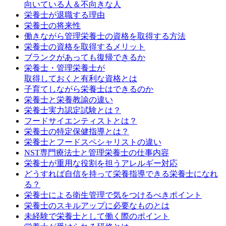
向いている人＆不向きな人
栄養士が退職する理由
栄養士の将来性
働きながら管理栄養士の資格を取得する方法
栄養士の資格を取得するメリット
ブランクがあっても復帰できるか
栄養士・管理栄養士が
取得しておくと有利な資格とは
子育てしながら栄養士はできるのか
栄養士と栄養教諭の違い
栄養士実力認定試験とは？
フードサイエンティストとは？
栄養士の特定保健指導とは？
栄養士とフードスペシャリストの違い
NST専門療法士と管理栄養士の仕事内容
栄養士が重用な役割を担うアレルギー対応
どうすれば自信を持って栄養指導できる栄養士になれ
る？
栄養士による衛生管理で気をつけるべきポイント
栄養士のスキルアップに必要なものとは
未経験で栄養士として働く際のポイント