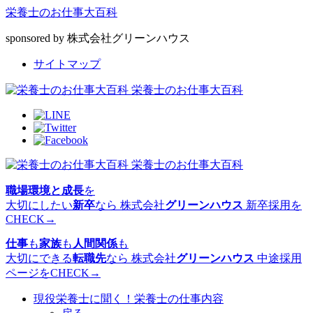
栄養士のお仕事大百科
sponsored by 株式会社グリーンハウス
サイトマップ
栄養士のお仕事大百科
栄養士のお仕事大百科
職場環境と成長
を
大切にしたい
新卒
なら
株式会社
グリーンハウス
新卒採用を
CHECK→
仕事
も
家族
も
人間関係
も
大切にできる
転職先
なら
株式会社
グリーンハウス
中途採用
ページをCHECK→
現役栄養士に聞く！栄養士の仕事内容