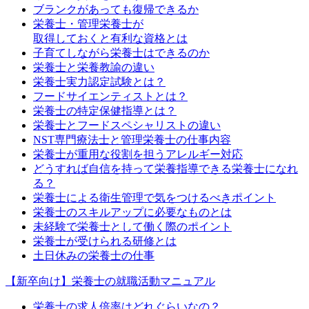
ブランクがあっても復帰できるか
栄養士・管理栄養士が
取得しておくと有利な資格とは
子育てしながら栄養士はできるのか
栄養士と栄養教諭の違い
栄養士実力認定試験とは？
フードサイエンティストとは？
栄養士の特定保健指導とは？
栄養士とフードスペシャリストの違い
NST専門療法士と管理栄養士の仕事内容
栄養士が重用な役割を担うアレルギー対応
どうすれば自信を持って栄養指導できる栄養士になれ
る？
栄養士による衛生管理で気をつけるべきポイント
栄養士のスキルアップに必要なものとは
未経験で栄養士として働く際のポイント
栄養士が受けられる研修とは
土日休みの栄養士の仕事
【新卒向け】栄養士の就職活動マニュアル
栄養士の求人倍率はどれぐらいなの？