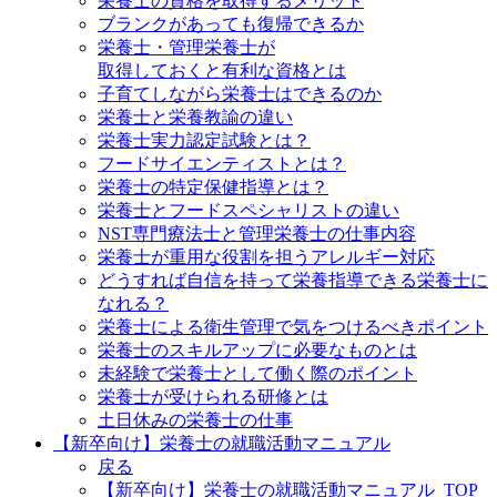
栄養士の資格を取得するメリット
ブランクがあっても復帰できるか
栄養士・管理栄養士が
取得しておくと有利な資格とは
子育てしながら栄養士はできるのか
栄養士と栄養教諭の違い
栄養士実力認定試験とは？
フードサイエンティストとは？
栄養士の特定保健指導とは？
栄養士とフードスペシャリストの違い
NST専門療法士と管理栄養士の仕事内容
栄養士が重用な役割を担うアレルギー対応
どうすれば自信を持って栄養指導できる栄養士に
なれる？
栄養士による衛生管理で気をつけるべきポイント
栄養士のスキルアップに必要なものとは
未経験で栄養士として働く際のポイント
栄養士が受けられる研修とは
土日休みの栄養士の仕事
【新卒向け】栄養士の就職活動マニュアル
戻る
【新卒向け】栄養士の就職活動マニュアル_TOP