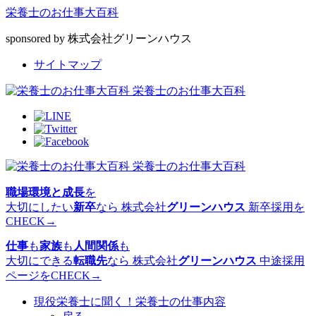
栄養士のお仕事大百科
sponsored by 株式会社グリーンハウス
サイトマップ
栄養士のお仕事大百科
栄養士のお仕事大百科
職場環境と成長
を
大切にしたい
新卒
なら
株式会社
グリーンハウス
新卒採用を
CHECK→
仕事
も
家族
も
人間関係
も
大切にできる
転職先
なら
株式会社
グリーンハウス
中途採用
ページをCHECK→
現役栄養士に聞く！栄養士の仕事内容