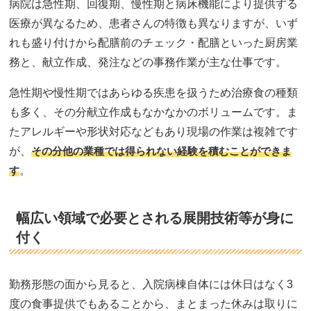
病院は急性期、回復期、慢性期と病床機能により提供する
医療が異なるため、患者さんの特徴も異なりますが、いず
れも盛り付けから配膳前のチェック・配膳といった厨房業
務と、献立作成、発注などの事務作業が主な仕事です。
急性期や慢性期ではあらゆる疾患を扱うため治療食の種類
も多く、その分献立作成もなかなかのボリュームです。ま
たアレルギーや形状対応などもあり現場の作業は複雑です
が、
その分他の業種では得られない経験を積むことができま
す
。
幅広い領域で必要とされる展開技術等が身に
付く
勤務形態の面から見ると、入院病棟自体には休日はなく3
度の食事提供でもあることから、まとまった休みは取りに