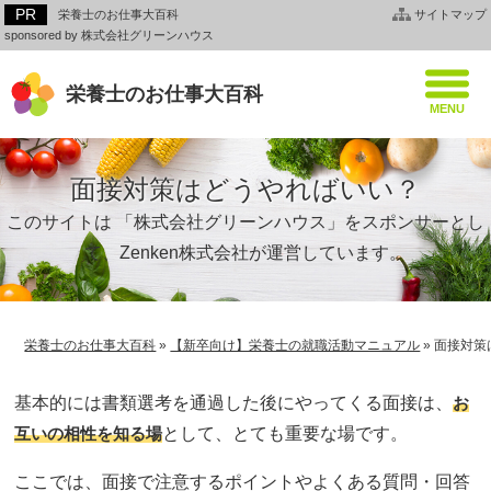
栄養士のお仕事大百科
サイトマップ
sponsored by 株式会社グリーンハウス
栄養士のお仕事大百科
面接対策はどうやればいい？
このサイトは 「株式会社グリーンハウス」をスポンサーとし
て、Zenken株式会社が運営しています。
栄養士のお仕事大百科
»
【新卒向け】栄養士の就職活動マニュアル
»
面接対策
基本的には書類選考を通過した後にやってくる面接は、
お
互いの相性を知る場
として、とても重要な場です。
ここでは、面接で注意するポイントやよくある質問・回答