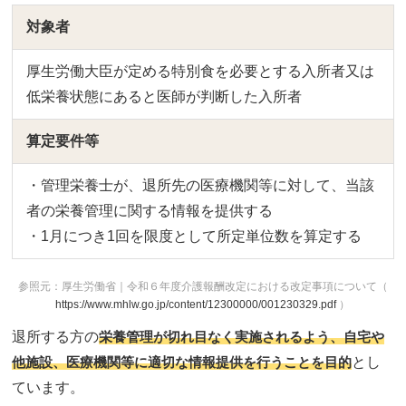
対象者
厚生労働大臣が定める特別食を必要とする入所者又は
低栄養状態にあると医師が判断した入所者
算定要件等
・管理栄養士が、退所先の医療機関等に対して、当該
者の栄養管理に関する情報を提供する
・1月につき1回を限度として所定単位数を算定する
参照元：厚生労働省｜令和６年度介護報酬改定における改定事項について（
https://www.mhlw.go.jp/content/12300000/001230329.pdf
）
退所する方の
栄養管理が切れ目なく実施されるよう、自宅や
他施設、医療機関等に適切な情報提供を行うことを目的
とし
ています。