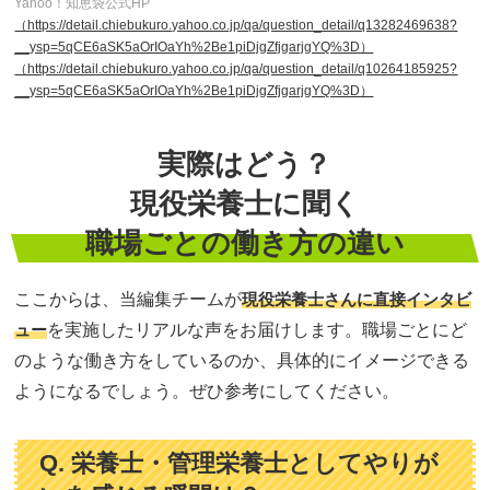
Yahoo！知恵袋公式HP
（https://detail.chiebukuro.yahoo.co.jp/qa/question_detail/q13282469638?
__ysp=5qCE6aSK5aOrIOaYh%2Be1piDjgZfjgarjgYQ%3D）
（https://detail.chiebukuro.yahoo.co.jp/qa/question_detail/q10264185925?
__ysp=5qCE6aSK5aOrIOaYh%2Be1piDjgZfjgarjgYQ%3D）
実際はどう？
現役栄養士に聞く
職場ごとの働き方の違い
ここからは、当編集チームが
現役栄養士さんに直接インタビ
ュー
を実施したリアルな声をお届けします。職場ごとにど
のような働き方をしているのか、具体的にイメージできる
ようになるでしょう。ぜひ参考にしてください。
Q. 栄養士・管理栄養士としてやりが