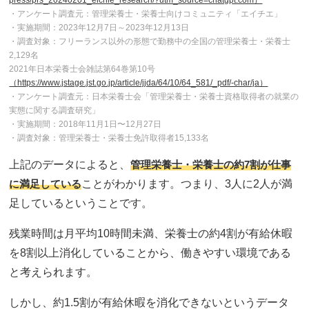
press/prs_20240201_eichie_research/?utm_source=chatgpt.com）
・アンケート調査元：管理栄養士・栄養士向けコミュニティ「エイチエ」
・実施期間：2023年12月7日～2023年12月13日
・調査対象：フリーランス以外の形態で勤務中の全国の管理栄養士・栄養士
2,129名
2021年日本栄養士会雑誌第64巻第10号
（https://www.jstage.jst.go.jp/article/jjda/64/10/64_581/_pdf/-char/ja）
・アンケート調査元：日本栄養士会「管理栄養士・栄養士資格取得者の就業の
実態に関する調査研究」
・実施期間：2018年11月1日〜12月27日
・調査対象：管理栄養士・栄養士免許取得者15,133名
上記のデータによると、
管理栄養士・栄養士の約7割が仕事
に満足している
ことがわかります。つまり、3人に2人が満
足しているということです。
残業時間は月平均10時間未満、栄養士の約4割が有給休暇
を8割以上消化していることから、働きやすい環境である
と考えられます。
しかし、約1.5割が有給休暇を消化できないというデータ