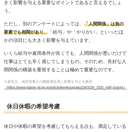
きく影響を与える重要なポイントであると言えるでしょ
う。
ただし、別のアンケートによっては、
「人間関係」は負の
要素でも相関があり、
「給与」や「やりがい」といったほ
かの項目にも大きく影響を与えています。
いくら給与や雇用条件が良くても、人間関係が悪いだけで
仕事はとても辛く感じてしまうもの。そのため、良好な人
間関係の構築を重視することは極めて重要なのです。
※参照元：病院栄養士の職務満足度に影響を与える要因
（https://www.jstage.jst.go.jp/article/kenkouigaku/28/3/28_335/_pdf/-char/ja）
休日休暇の希望考慮
休日や休暇の希望を考慮してもらえる点も、満足している